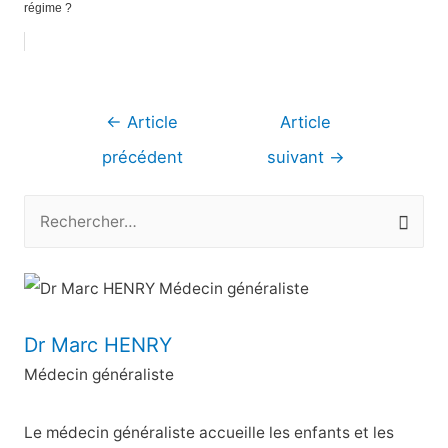
régime ?
Navigation
←
Article
Article
de
précédent
suivant
→
l’article
R
e
c
h
e
Dr Marc HENRY
r
Médecin généraliste
c
h
Le médecin généraliste accueille les enfants et les