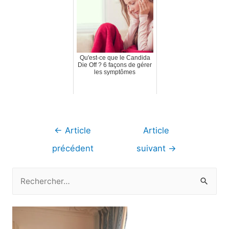
Qu'est-ce que le Candida
Die Off ? 6 façons de gérer
les symptômes
Navigation
←
Article
Article
de
précédent
suivant
→
l’article
R
e
c
h