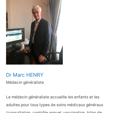
e
r
c
h
e
r
:
Dr Marc HENRY
Médecin généraliste
Le médecin généraliste accueille les enfants et les
adultes pour tous types de soins médicaux généraux
(consultation, contrôle annuel, vaccination, bilan de