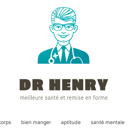
corps
bien manger
aptitude
santé mentale