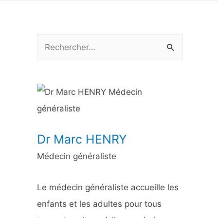
R
e
c
h
e
r
Dr Marc HENRY
c
Médecin généraliste
h
e
Le médecin généraliste accueille les
r
enfants et les adultes pour tous