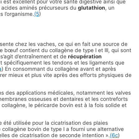
ui est excellent pour votre santé digestive ainsi que
des acides aminés précurseurs du
glutathion
, un
s l’organisme.
(5
)
sente chez les vaches, ce qui en fait une source de
 bœuf contient du collagène de type I et III, qui sont
 s’agit d’entraînement et de
récupération
ent spécifiquement les tendons et les ligaments que
a
) En consommant du collagène avant et après
rer mieux et plus vite après des efforts physiques de
ns des applications médicales, notamment les valves
 membranes osseuses et dentaires et les contreforts
ollagène, le péricarde bovin est à la fois solide et
 été utilisée pour la cicatrisation des plaies
 collagène bovin de type I a fourni une alternative
lles de cicatrisation de seconde intention ».
(6c
)