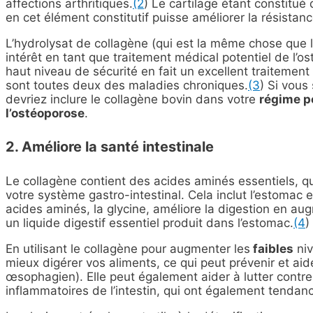
affections arthritiques.
(2
) Le cartilage étant constitué
en cet élément constitutif puisse améliorer la résistanc
L’hydrolysat de collagène (qui est la même chose que 
intérêt en tant que traitement médical potentiel de l’
haut niveau de sécurité en fait un excellent traitement 
sont toutes deux des maladies chroniques.
(3
) Si vous
devriez inclure le collagène bovin dans votre
régime po
l’ostéoporose
.
2. Améliore la santé intestinale
Le collagène contient des acides aminés essentiels, q
votre système gastro-intestinal. Cela inclut l’estomac 
acides aminés, la glycine, améliore la digestion en au
un liquide digestif essentiel produit dans l’estomac.
(4
)
En utilisant le collagène pour augmenter les
faibles
niv
mieux digérer vos aliments, ce qui peut prévenir et aid
œsophagien). Elle peut également aider à lutter contre
inflammatoires de l’intestin, qui ont également tendanc