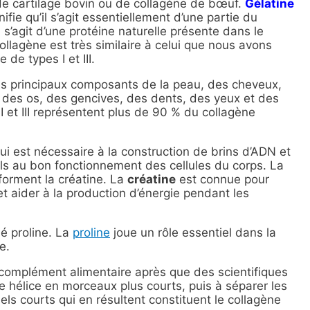
e cartilage bovin ou de collagène de bœuf.
Gélatine
fie qu’il s’agit essentiellement d’une partie du
 s’agit d’une protéine naturelle présente dans le
ollagène est très similaire à celui que nous avons
de types I et III.
 les principaux composants de la peau, des cheveux,
 des os, des gencives, des dents, des yeux et des
 et III représentent plus de 90 % du collagène
qui est nécessaire à la construction de brins d’ADN et
els au bon fonctionnement des cellules du corps. La
forment la créatine. La
créatine
est connue pour
t aider à la production d’énergie pendant les
né proline. La
proline
joue un rôle essentiel dans la
e.
complément alimentaire après que des scientifiques
le hélice en morceaux plus courts, puis à séparer les
els courts qui en résultent constituent le collagène