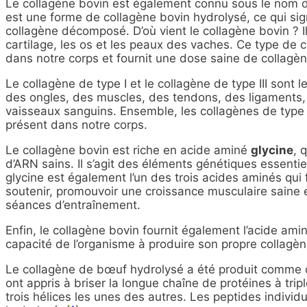
Le collagène bovin est également connu sous le nom d
est une forme de collagène bovin hydrolysé, ce qui signi
collagène décomposé. D’où vient le collagène bovin ? Il
cartilage, les os et les peaux des vaches. Ce type de c
dans notre corps et fournit une dose saine de collagène 
Le collagène de type I et le collagène de type III sont
des ongles, des muscles, des tendons, des ligaments,
vaisseaux sanguins. Ensemble, les collagènes de type I
présent dans notre corps.
Le collagène bovin est riche en acide aminé
glycine
, 
d’ARN sains. Il s’agit des éléments génétiques essenti
glycine est également l’un des trois acides aminés qui 
soutenir, promouvoir une croissance musculaire saine e
séances d’entraînement.
Enfin, le collagène bovin fournit également l’acide ami
capacité de l’organisme à produire son propre collagèn
Le collagène de bœuf hydrolysé a été produit comme 
ont appris à briser la longue chaîne de protéines à trip
trois hélices les unes des autres. Les peptides individu