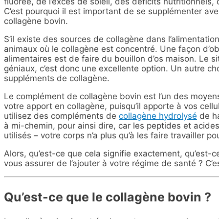
fluorée, de l’excès de soleil, des déficits nutritionnel
C’est pourquoi il est important de se supplémenter av
collagène bovin.
S’il existe des sources de collagène dans l’alimentation
animaux où le collagène est concentré. Une façon d’ob
alimentaires est de faire du bouillon d’os maison. Le s
géniaux, c’est donc une excellente option. Un autre choix
suppléments de collagène.
Le complément de collagène bovin est l’un des moyens
votre apport en collagène, puisqu’il apporte à vos cel
utilisez des compléments de
collagène hydrolysé
de ha
à mi-chemin, pour ainsi dire, car les peptides et acides
utilisés – votre corps n’a plus qu’à les faire travailler p
Alors, qu’est-ce que cela signifie exactement, qu’est-
vous assurer de l’ajouter à votre régime de santé ? C’e
Qu’est-ce que le collagène bovin ?