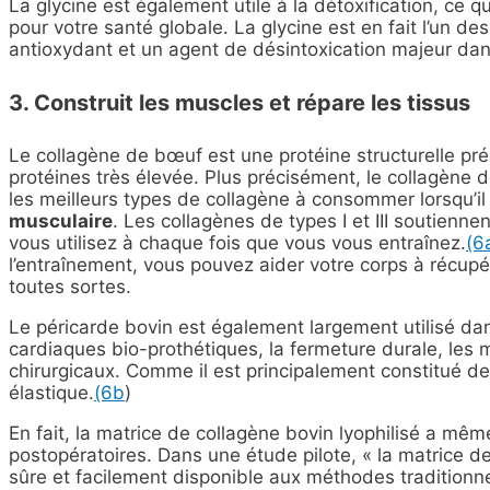
La glycine est également utile à la détoxification, ce q
pour votre santé globale. La glycine est en fait l’un 
antioxydant et un agent de désintoxication majeur dan
3. Construit les muscles et répare les tissus
Le collagène de bœuf est une protéine structurelle pré
protéines très élevée. Plus précisément, le collagène de
les meilleurs types de collagène à consommer lorsqu’il
musculaire
. Les collagènes de types I et III soutienn
vous utilisez à chaque fois que vous vous entraînez.
(6
l’entraînement, vous pouvez aider votre corps à récupé
toutes sortes.
Le péricarde bovin est également largement utilisé da
cardiaques bio-prothétiques, la fermeture durale, les
chirurgicaux. Comme il est principalement constitué de c
élastique.
(6b
)
En fait, la matrice de collagène bovin lyophilisé a même
postopératoires. Dans une étude pilote, « la matrice de
sûre et facilement disponible aux méthodes traditionne