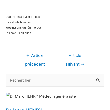
9 aliments à éviter en cas
de calculs biliaires |
Restrictions du régime pour
les calculs biliaires
Navigation
←
Article
Article
de
précédent
suivant
→
l’article
R
e
c
h
e