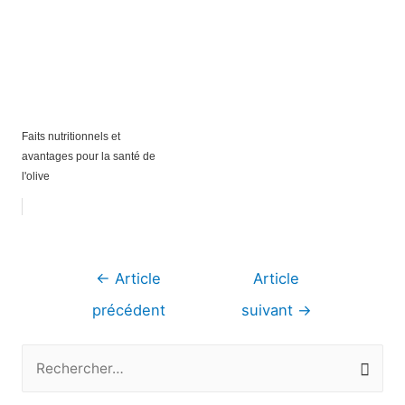
Faits nutritionnels et
avantages pour la santé de
l'olive
Navigation
←
Article
Article
de
précédent
suivant
→
l’article
R
e