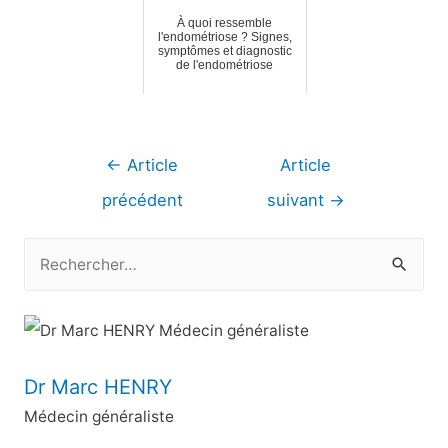
À quoi ressemble
l'endométriose ? Signes,
symptômes et diagnostic
de l'endométriose
Navigation
←
Article
Article
de
précédent
suivant
→
l’article
R
e
c
h
e
Dr Marc HENRY
r
Médecin généraliste
c