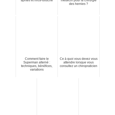
aphtes et rince-bouche
médecin pour la chirurgie
des hernies ?
Comment faire le
Ce à quoi vous devez vous
Superman alterné :
attendre lorsque vous
techniques, bénéfices,
consultez un chiropraticien
variations