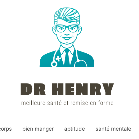
corps
bien manger
aptitude
santé mentale