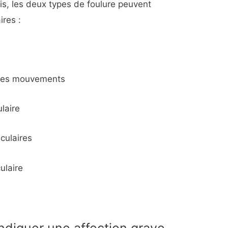
is, les deux types de foulure peuvent
res :
e des mouvements
laire
ulaires
ulaire