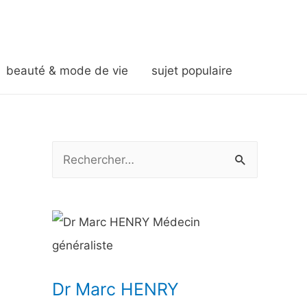
beauté & mode de vie
sujet populaire
R
e
c
h
e
r
Dr Marc HENRY
c