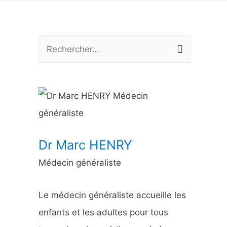
R
e
c
h
e
r
Dr Marc HENRY
c
Médecin généraliste
h
e
Le médecin généraliste accueille les
r
enfants et les adultes pour tous