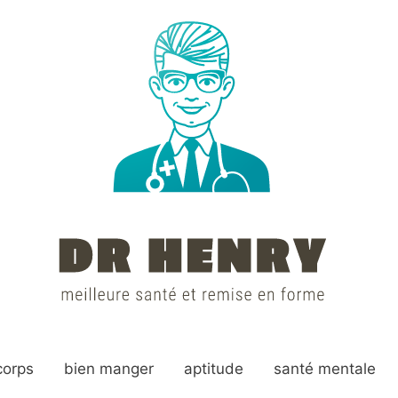
corps
bien manger
aptitude
santé mentale