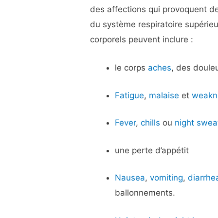
des affections qui provoquent 
du système respiratoire supéri
corporels peuvent inclure :
le corps
aches
, des doule
Fatigue
,
malaise
et
weakn
Fever
,
chills
ou
night swea
une perte d’appétit
Nausea
,
vomiting
,
diarrhe
ballonnements.