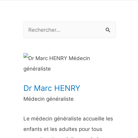
R
e
c
h
e
r
Dr Marc HENRY
c
Médecin généraliste
h
e
Le médecin généraliste accueille les
r
enfants et les adultes pour tous