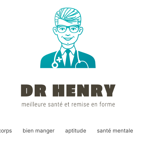
corps
bien manger
aptitude
santé mentale