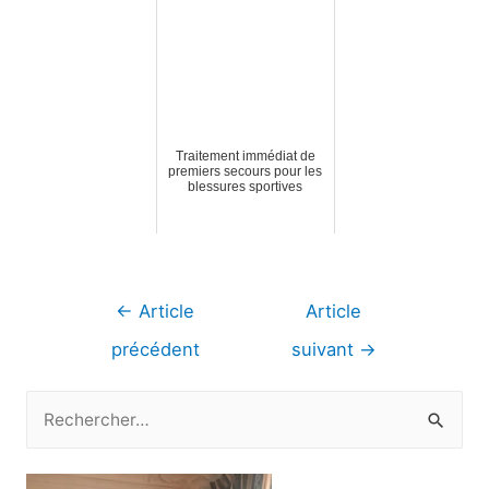
Traitement immédiat de
premiers secours pour les
blessures sportives
Navigation
←
Article
Article
de
précédent
suivant
→
l’article
R
e
c