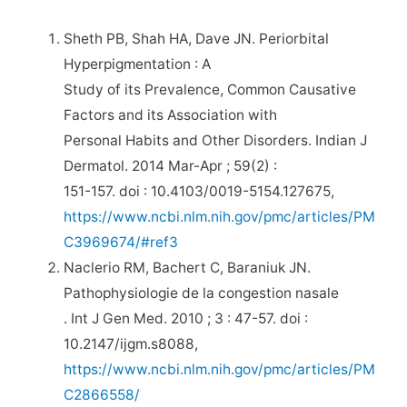
Sheth PB, Shah HA, Dave JN. Periorbital
Hyperpigmentation : A
Study of its Prevalence, Common Causative
Factors and its Association with
Personal Habits and Other Disorders. Indian J
Dermatol. 2014 Mar-Apr ; 59(2) :
151-157. doi : 10.4103/0019-5154.127675,
https://www.ncbi.nlm.nih.gov/pmc/articles/PM
C3969674/#ref3
Naclerio RM, Bachert C, Baraniuk JN.
Pathophysiologie de la congestion nasale
. Int J Gen Med. 2010 ; 3 : 47-57. doi :
10.2147/ijgm.s8088,
https://www.ncbi.nlm.nih.gov/pmc/articles/PM
C2866558/