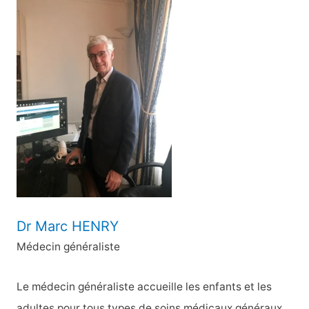
h
e
r
c
h
e
r
:
Dr Marc HENRY
Médecin généraliste
Le médecin généraliste accueille les enfants et les
adultes pour tous types de soins médicaux généraux