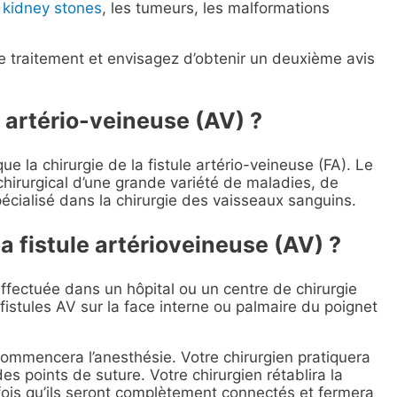
t
kidney stones
, les tumeurs, les malformations
 traitement et envisagez d’obtenir un deuxième avis
e artério-veineuse (AV) ?
ue la chirurgie de la fistule artério-veineuse (FA). Le
chirurgical d’une grande variété de maladies, de
spécialisé dans la chirurgie des vaisseaux sanguins.
a fistule artérioveineuse (AV) ?
 effectuée dans un hôpital ou un centre de chirurgie
istules AV sur la face interne ou palmaire du poignet
t commencera l’anesthésie. Votre chirurgien pratiquera
es points de suture. Votre chirurgien rétablira la
fois qu’ils seront complètement connectés et fermera