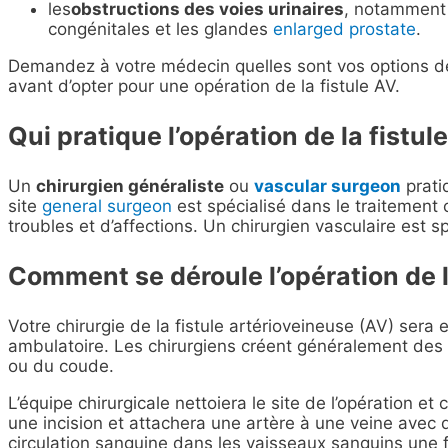
les
obstructions des voies urinaires
, notammen
congénitales et les glandes
enlarged prostate
.
Demandez à votre médecin quelles sont vos options de
avant d’opter pour une opération de la fistule AV.
Qui pratique l’opération de la fistul
Un
chirurgien généraliste
ou
vascular surgeon
pratiq
site
general surgeon
est spécialisé dans le traitement 
troubles et d’affections. Un chirurgien vasculaire est 
Comment se déroule l’opération de l
Votre chirurgie de la fistule artérioveineuse (AV) sera
ambulatoire. Les chirurgiens créent généralement des f
ou du coude.
L’équipe chirurgicale nettoiera le site de l’opération e
une incision et attachera une artère à une veine avec d
circulation sanguine dans les vaisseaux sanguins une 