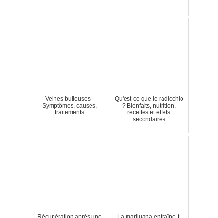
Veines bulleuses -
Qu'est-ce que le radicchio
Symptômes, causes,
? Bienfaits, nutrition,
traitements
recettes et effets
secondaires
Récupération après une
La marijuana entraîne-t-