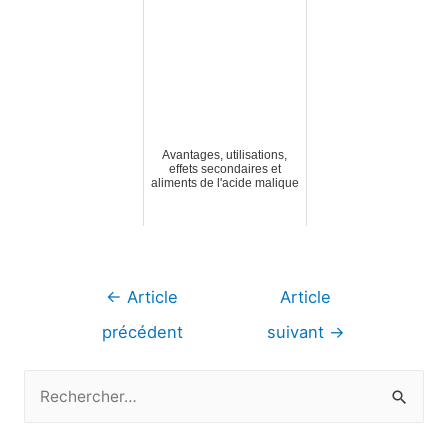
Avantages, utilisations,
effets secondaires et
aliments de l'acide malique
Navigation
←
Article
Article
de
précédent
suivant
→
l’article
R
e
c