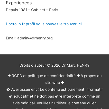
Expériences
Depuis 1981 – Cabinet – Paris
Doctolib.fr profil vous pouvez le trouver ici
Email: admin@drhenry.org
Droits d'auteur © 2026
Dr Marc HENRY
✚
RGPD et politique de confidentialité
✚
à propos du
site web
✚
� Avertissement : Le contenu est purement informatif
et éducatif et ne doit pas être interprété comme un
avis médical. Veuillez n'utiliser le contenu qu'en