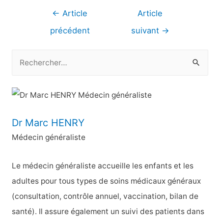
Navigation
←
Article
Article
de
précédent
suivant
→
l’article
R
e
c
h
e
Dr Marc HENRY
r
Médecin généraliste
c
h
Le médecin généraliste accueille les enfants et les
e
adultes pour tous types de soins médicaux généraux
r
(consultation, contrôle annuel, vaccination, bilan de
santé). Il assure également un suivi des patients dans