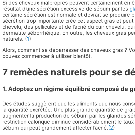
Si des cheveux malpropres peuvent certainement en êt
résultat d’une sécrétion excessive de sébum par les
g
certaine sécrétion est normale et devrait se produire 
sécrétion trop importante crée cet aspect gras et p
chevelu, des pellicules
et de
l’
acné du cuir chevelu, q
dermatite séborrhéique
. En outre, les cheveux gras peu
naturels. (
1
)
Alors, comment se débarrasser des cheveux gras ? Vo
pouvez commencer à utiliser bientôt.
7 remèdes naturels pour se d
1. Adoptez un régime équilibré composé de gr
Des études suggèrent que les aliments que nous con
la quantité excrétée. Une plus grande quantité de grai
augmenter la production de sébum par les glandes séba
restriction calorique diminue considérablement le tau
sébum qui peut grandement affecter l’acné.
(2
)