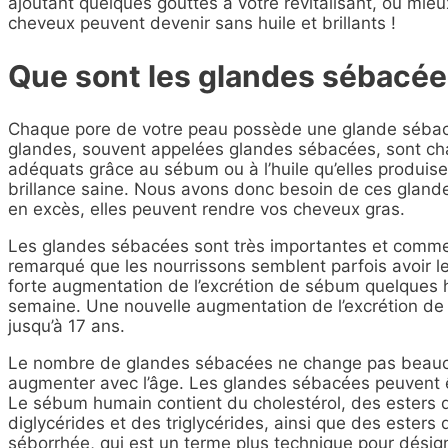
ajoutant quelques gouttes à votre revitalisant, ou mie
cheveux peuvent devenir sans huile et brillants !
Que sont les glandes sébacée
Chaque pore de votre peau possède une glande sébacée
glandes, souvent appelées glandes sébacées, sont cha
adéquats grâce au sébum ou à l’huile qu’elles produis
brillance saine. Nous avons donc besoin de ces gland
en excès, elles peuvent rendre vos cheveux gras.
Les glandes sébacées sont très importantes et commen
remarqué que les nourrissons semblent parfois avoir le
forte augmentation de l’excrétion de sébum quelques 
semaine. Une nouvelle augmentation de l’excrétion de 
jusqu’à 17 ans.
Le nombre de glandes sébacées ne change pas beaucoup
augmenter avec l’âge. Les glandes sébacées peuvent ê
Le sébum humain contient du cholestérol, des esters d
diglycérides et des triglycérides, ainsi que des ester
séborrhée, qui est un terme plus technique pour désig