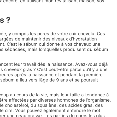
ux encore, en utilisant mon
revitalisant maison
, vos
s ?
, y compris les pores de votre cuir chevelu. Ces
rgées de maintenir des niveaux d’hydratation
ent. C’est le sébum qui donne à vos cheveux une
es sébacées, mais lorsqu’elles produisent du sébum
cent leur travail dès la naissance. Avez-vous déjà
s cheveux gras ? C’est peut-être parce qu’il y a une
heures après la naissance et pendant la première
sébum a lieu vers l’âge de 9 ans et se poursuit
 au cours de la vie, mais leur taille a tendance à
tre affectées par diverses hormones de l’organisme.
e cholestérol, du squalène, des acides gras, des
s de cire. Vous pouvez également entendre le mot
ner une peau grasse. Les parties du corps les plus