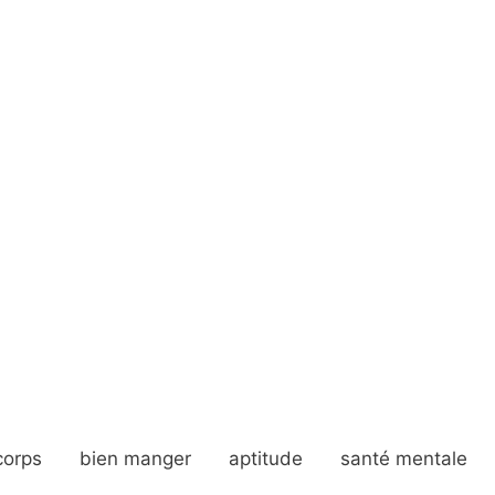
corps
bien manger
aptitude
santé mentale