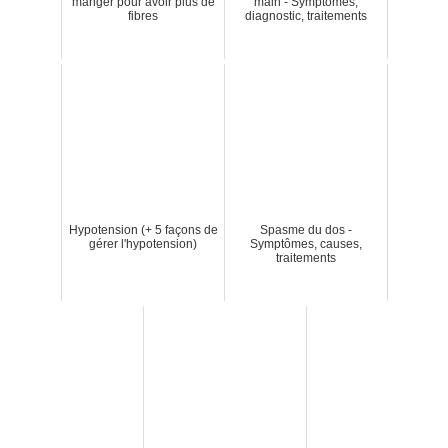
manger pour avoir plus de
main - Symptômes,
fibres
diagnostic, traitements
Hypotension (+ 5 façons de
Spasme du dos -
gérer l'hypotension)
Symptômes, causes,
traitements