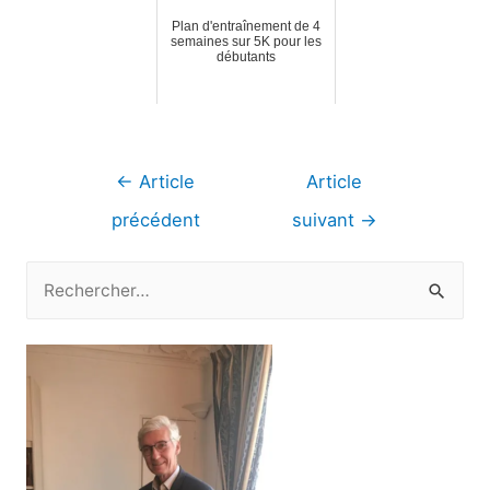
Plan d'entraînement de 4
semaines sur 5K pour les
débutants
Navigation
←
Article
Article
de
précédent
suivant
→
l’article
R
e
c
h
e
r
c