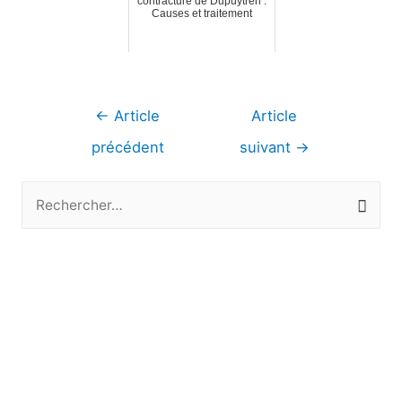
contracture de Dupuytren :
Causes et traitement
Navigation
←
Article
Article
de
précédent
suivant
→
l’article
R
e
c
h
e
r
c
h