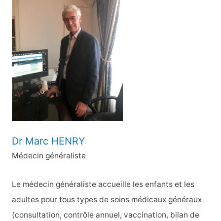
e
r
c
h
e
r
:
Dr Marc HENRY
Médecin généraliste
Le médecin généraliste accueille les enfants et les
adultes pour tous types de soins médicaux généraux
(consultation, contrôle annuel, vaccination, bilan de