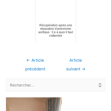
Récupération après une
réparation d'anévrisme
aortique : Ce à quoi il faut
s'attendre
Navigation
←
Article
Article
de
précédent
suivant
→
l’article
R
e
c
h