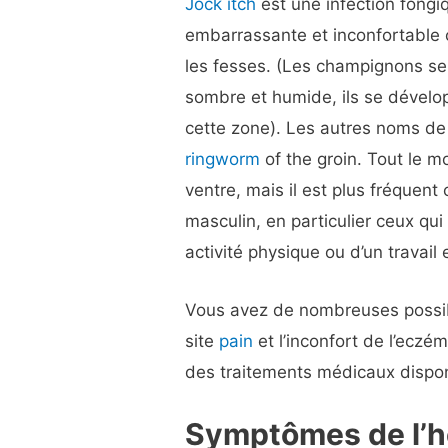
Jock itch
est une infection fongi
embarrassante et inconfortable ca
les fesses. (Les champignons s
sombre et humide, ils se dévelo
cette zone). Les autres noms de
ringworm
of the groin. Tout le m
ventre, mais il est plus fréquent
masculin, en particulier ceux qu
activité physique ou d’un travail e
Vous avez de nombreuses possibili
site
pain
et l’inconfort de l’eczé
des traitements médicaux dispo
Symptômes de l’h