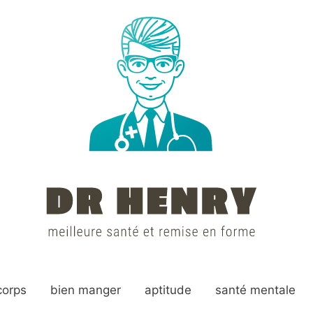
corps
bien manger
aptitude
santé mentale