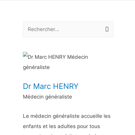
R
e
c
h
e
r
Dr Marc HENRY
c
Médecin généraliste
h
e
Le médecin généraliste accueille les
r
enfants et les adultes pour tous