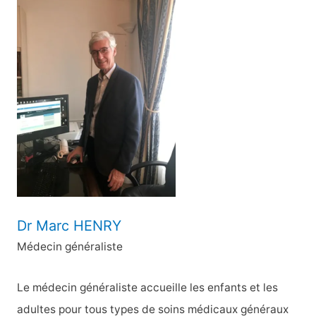
h
e
r
c
h
e
r
:
Dr Marc HENRY
Médecin généraliste
Le médecin généraliste accueille les enfants et les
adultes pour tous types de soins médicaux généraux