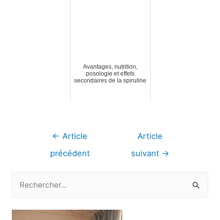
Avantages, nutrition,
posologie et effets
secondaires de la spiruline
Navigation
←
Article
Article
de
précédent
suivant
→
l’article
R
e
c