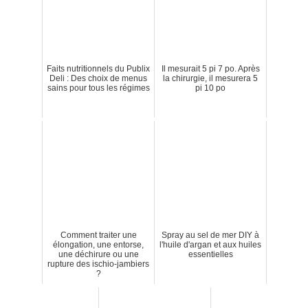
Faits nutritionnels du Publix
Il mesurait 5 pi 7 po. Après
Deli : Des choix de menus
la chirurgie, il mesurera 5
sains pour tous les régimes
pi 10 po
Comment traiter une
Spray au sel de mer DIY à
élongation, une entorse,
l'huile d'argan et aux huiles
une déchirure ou une
essentielles
rupture des ischio-jambiers
?