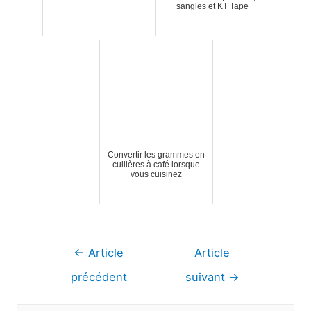
sangles et KT Tape
Convertir les grammes en
cuillères à café lorsque
vous cuisinez
Navigation
←
Article
Article
de
précédent
suivant
→
l’article