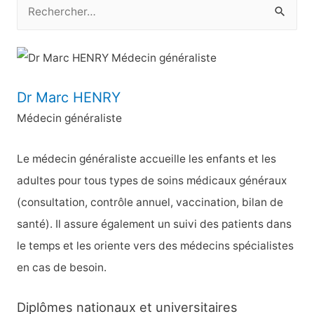
R
e
c
h
e
Dr Marc HENRY
r
Médecin généraliste
c
h
Le médecin généraliste accueille les enfants et les
e
adultes pour tous types de soins médicaux généraux
r
(consultation, contrôle annuel, vaccination, bilan de
santé). Il assure également un suivi des patients dans
:
le temps et les oriente vers des médecins spécialistes
en cas de besoin.
Diplômes nationaux et universitaires