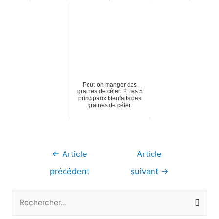
Peut-on manger des
graines de céleri ? Les 5
principaux bienfaits des
graines de céleri
Navigation
←
Article
Article
de
précédent
suivant
→
l’article
R
e