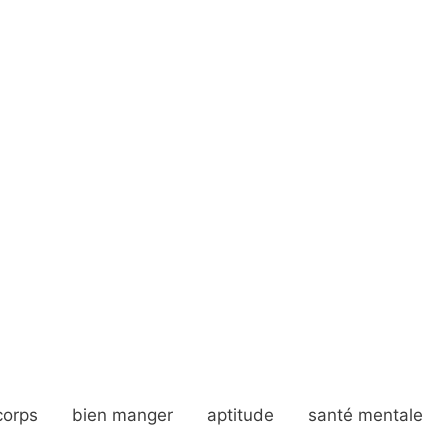
corps
bien manger
aptitude
santé mentale