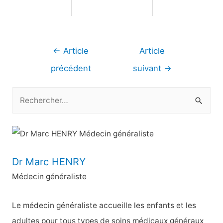
Navigation
←
Article
Article
de
précédent
suivant
→
l’article
R
e
c
h
e
Dr Marc HENRY
r
Médecin généraliste
c
h
Le médecin généraliste accueille les enfants et les
e
adultes pour tous types de soins médicaux généraux