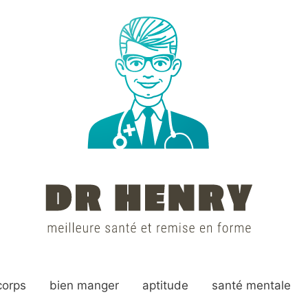
corps
bien manger
aptitude
santé mentale