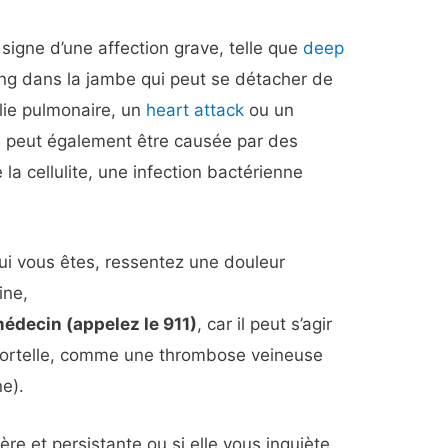
 signe d’une affection grave, telle que
deep
sang dans la jambe qui peut se détacher de
lie pulmonaire, un
heart attack
ou un
le peut également être causée par des
la cellulite, une infection bactérienne
ui vous êtes, ressentez une douleur
ine,
decin (appelez le 911)
, car il peut s’agir
mortelle, comme une thrombose veineuse
ne).
ère et persistante ou si elle vous inquiète,