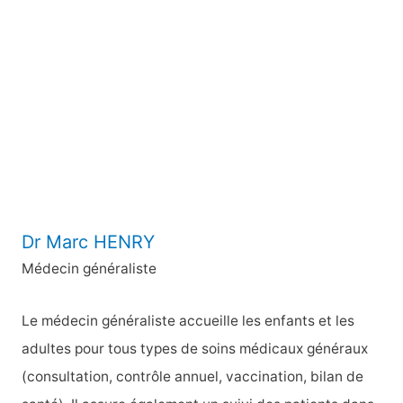
r
c
h
e
r
:
Dr Marc HENRY
Médecin généraliste
Le médecin généraliste accueille les enfants et les
adultes pour tous types de soins médicaux généraux
(consultation, contrôle annuel, vaccination, bilan de