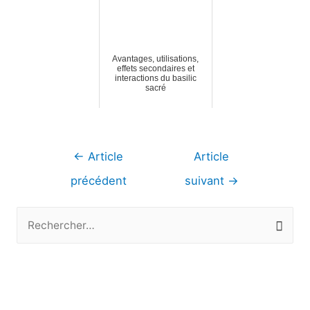
Avantages, utilisations,
effets secondaires et
interactions du basilic
sacré
Navigation
←
Article
Article
de
précédent
suivant
→
l’article
R
e
c
h
e