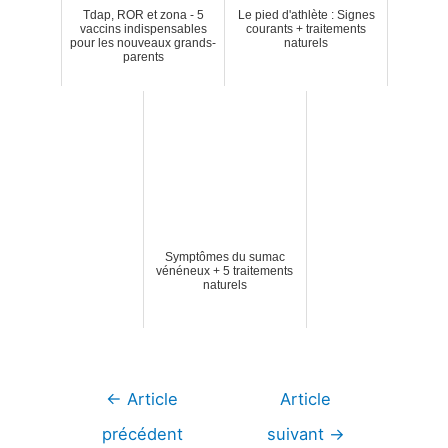
Tdap, ROR et zona - 5
Le pied d'athlète : Signes
vaccins indispensables
courants + traitements
pour les nouveaux grands-
naturels
parents
Symptômes du sumac
vénéneux + 5 traitements
naturels
Navigation
←
Article
Article
de
précédent
suivant
→