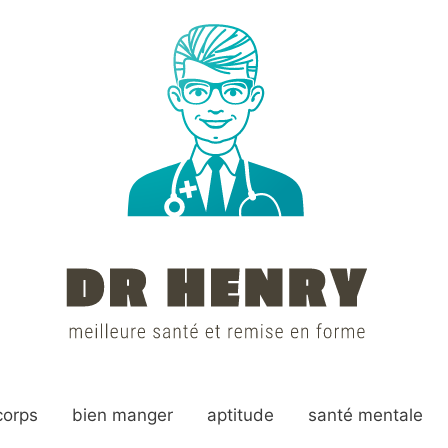
corps
bien manger
aptitude
santé mentale