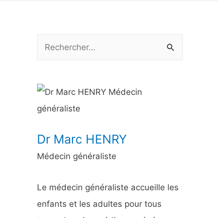
R
e
c
h
e
r
Dr Marc HENRY
c
Médecin généraliste
h
e
Le médecin généraliste accueille les
r
enfants et les adultes pour tous