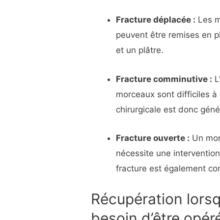
Fracture déplacée :
Les m
peuvent être remises en pl
et un plâtre.
Fracture comminutive :
L
morceaux sont difficiles à
chirurgicale est donc gén
Fracture ouverte :
Un morc
nécessite une interventio
fracture est également co
Récupération lors
besoin d’être opér