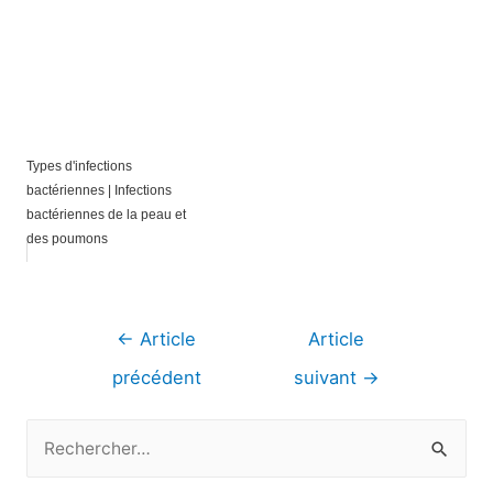
Types d'infections
bactériennes | Infections
bactériennes de la peau et
des poumons
Navigation
←
Article
Article
de
précédent
suivant
→
l’article
R
e