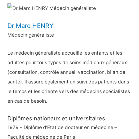
c
h
e
Dr Marc HENRY
r
Médecin généraliste
c
h
Le médecin généraliste accueille les enfants et les
e
adultes pour tous types de soins médicaux généraux
r
(consultation, contrôle annuel, vaccination, bilan de
santé). Il assure également un suivi des patients dans
:
le temps et les oriente vers des médecins spécialistes
en cas de besoin.
Diplômes nationaux et universitaires
1979 – Diplôme d’État de docteur en médecine –
Faculté de médecine de Paris