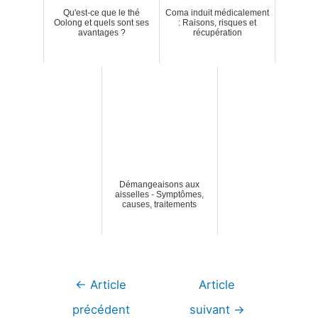
Qu'est-ce que le thé
Coma induit médicalement
Oolong et quels sont ses
: Raisons, risques et
avantages ?
récupération
Démangeaisons aux
aisselles - Symptômes,
causes, traitements
Navigation
←
Article
Article
de
précédent
suivant
→