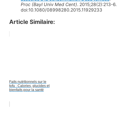
Proc (Bayl Univ Med Cent)
. 2015;28(2):213-6.
doi:10.1080/08998280.2015.11929233
Article Similaire:
Faits nutritionnels sur le
tofu : Calories, glucides et
bienfaits pour la santé