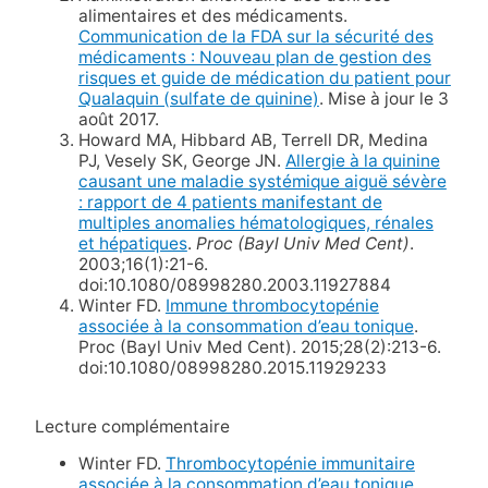
alimentaires et des médicaments.
Communication de la FDA sur la sécurité des
médicaments : Nouveau plan de gestion des
risques et guide de médication du patient pour
Qualaquin (sulfate de quinine)
. Mise à jour le 3
août 2017.
Howard MA, Hibbard AB, Terrell DR, Medina
PJ, Vesely SK, George JN.
Allergie à la quinine
causant une maladie systémique aiguë sévère
: rapport de 4 patients manifestant de
multiples anomalies hématologiques, rénales
et hépatiques
.
Proc (Bayl Univ Med Cent)
.
2003;16(1):21-6.
doi:10.1080/08998280.2003.11927884
Winter FD.
Immune thrombocytopénie
associée à la consommation d’eau tonique
.
Proc (Bayl Univ Med Cent). 2015;28(2):213-6.
doi:10.1080/08998280.2015.11929233
Lecture complémentaire
Winter FD.
Thrombocytopénie immunitaire
associée à la consommation d’eau tonique
.