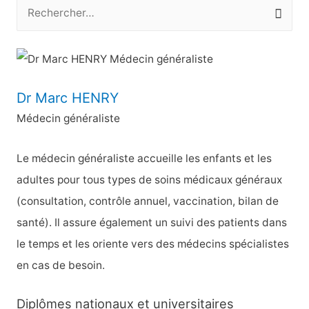
R
e
c
h
e
Dr Marc HENRY
r
Médecin généraliste
c
h
Le médecin généraliste accueille les enfants et les
e
adultes pour tous types de soins médicaux généraux
r
(consultation, contrôle annuel, vaccination, bilan de
santé). Il assure également un suivi des patients dans
:
le temps et les oriente vers des médecins spécialistes
en cas de besoin.
Diplômes nationaux et universitaires