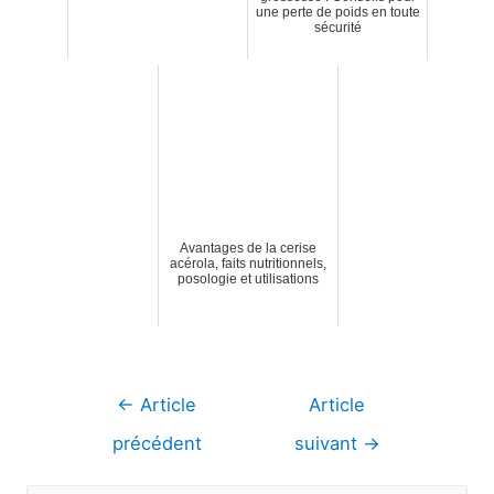
une perte de poids en toute
sécurité
Avantages de la cerise
acérola, faits nutritionnels,
posologie et utilisations
Navigation
←
Article
Article
de
précédent
suivant
→
l’article