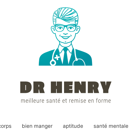
corps
bien manger
aptitude
santé mentale