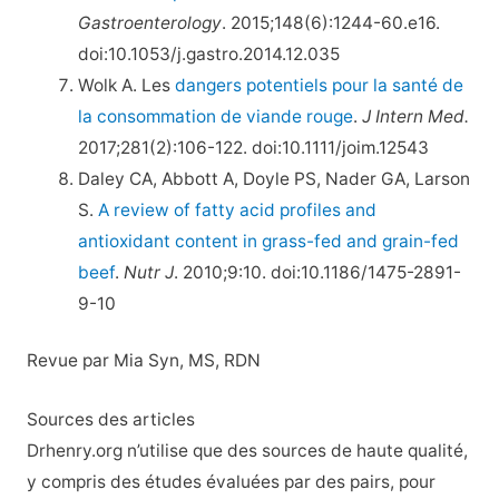
Gastroenterology
. 2015;148(6):1244-60.e16.
doi:10.1053/j.gastro.2014.12.035
Wolk A. Les
dangers potentiels pour la santé de
la consommation de viande rouge
.
J Intern Med.
2017;281(2):106-122. doi:10.1111/joim.12543
Daley CA, Abbott A, Doyle PS, Nader GA, Larson
S.
A review of fatty acid profiles and
antioxidant content in grass-fed and grain-fed
beef
.
Nutr J
. 2010;9:10. doi:10.1186/1475-2891-
9-10
Revue par Mia Syn, MS, RDN
Sources des articles
Drhenry.org n’utilise que des sources de haute qualité,
y compris des études évaluées par des pairs, pour