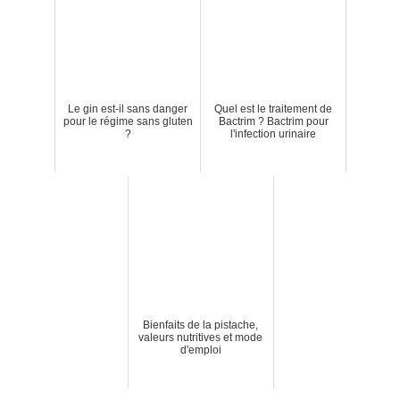
Le gin est-il sans danger
Quel est le traitement de
pour le régime sans gluten
Bactrim ? Bactrim pour
?
l'infection urinaire
Bienfaits de la pistache,
valeurs nutritives et mode
d'emploi