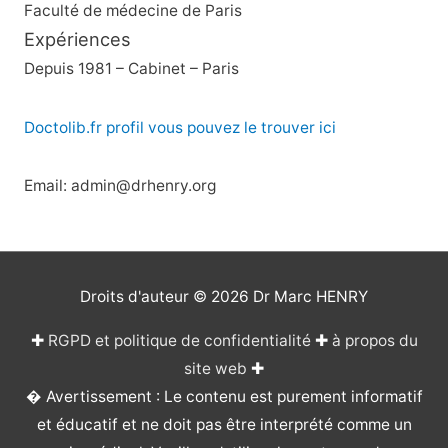
Faculté de médecine de Paris
Expériences
Depuis 1981 – Cabinet – Paris
Doctolib.fr profil vous pouvez le trouver ici
Email: admin@drhenry.org
Droits d'auteur © 2026
Dr Marc HENRY
✚
RGPD et politique de confidentialité
✚
à propos du
site web
✚
� Avertissement : Le contenu est purement informatif
et éducatif et ne doit pas être interprété comme un