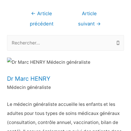
Navigation
←
Article
Article
de
précédent
suivant
→
l’article
R
e
c
h
e
Dr Marc HENRY
r
Médecin généraliste
c
h
Le médecin généraliste accueille les enfants et les
e
adultes pour tous types de soins médicaux généraux
r
(consultation, contrôle annuel, vaccination, bilan de