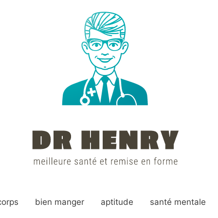
corps
bien manger
aptitude
santé mentale