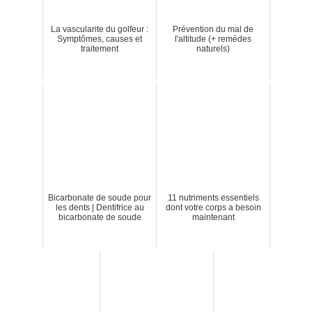
La vascularite du golfeur :
Prévention du mal de
Symptômes, causes et
l'altitude (+ remèdes
traitement
naturels)
Bicarbonate de soude pour
11 nutriments essentiels
les dents | Dentifrice au
dont votre corps a besoin
bicarbonate de soude
maintenant