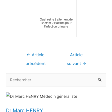
Quel est le traitement de
Bactrim ? Bactrim pour
l'infection urinaire
Navigation
←
Article
Article
de
précédent
suivant
→
l’article
R
e
c
h
e
Dr Marc HENRY