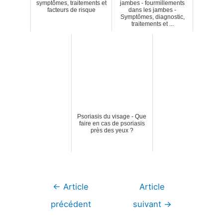
symptômes, traitements et
jambes - fourmillements
facteurs de risque
dans les jambes -
Symptômes, diagnostic,
traitements et ...
Psoriasis du visage - Que
faire en cas de psoriasis
près des yeux ?
Navigation
←
Article
Article
de
précédent
suivant
→
l’article