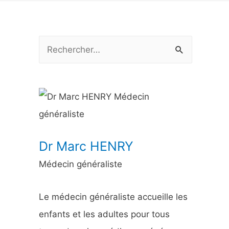
R
e
c
h
e
r
Dr Marc HENRY
c
Médecin généraliste
h
e
Le médecin généraliste accueille les
r
enfants et les adultes pour tous