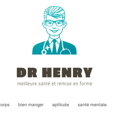
corps
bien manger
aptitude
santé mentale