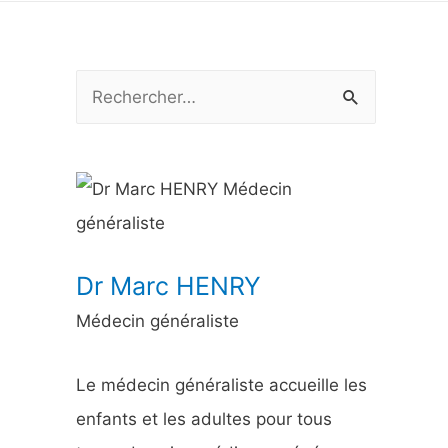
R
e
c
h
e
r
Dr Marc HENRY
c
Médecin généraliste
h
e
Le médecin généraliste accueille les
r
enfants et les adultes pour tous