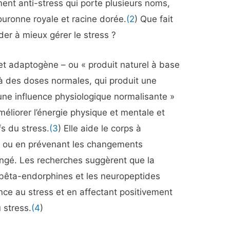
nt anti-stress qui porte plusieurs noms,
ouronne royale et racine dorée.
(2
) Que fait
ider à mieux gérer le stress ?
et adaptogène – ou « produit naturel à base
 à des doses normales, qui produit une
une influence physiologique normalisante »
améliorer l’énergie physique et mentale et
fs du stress.
(3
) Elle aide le corps à
t ou en prévenant les changements
ongé. Les recherches suggèrent que la
 bêta-endorphines et les neuropeptides
ance au stress et en affectant positivement
 stress.
(4
)