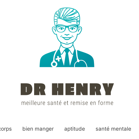
corps
bien manger
aptitude
santé mentale