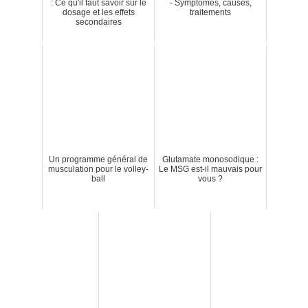
: Ce qu'il faut savoir sur le
- Symptômes, causes,
dosage et les effets
traitements
secondaires
Un programme général de
Glutamate monosodique :
musculation pour le volley-
Le MSG est-il mauvais pour
ball
vous ?