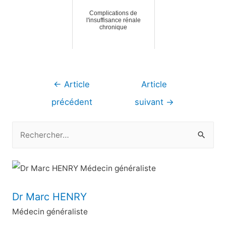
Complications de
l'insuffisance rénale
chronique
Navigation
←
Article
Article
de
précédent
suivant
→
l’article
R
e
c
h
e
Dr Marc HENRY
r
Médecin généraliste
c