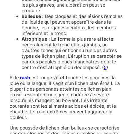
les plus graves, une ulcération peut se
produire.
Bulleuse :
Des cloques et des lésions remplies
de liquide qui peuvent apparaître dans la
bouche, les organes génitaux, les membres
inférieurs et le tronc.
Atrophique :
La forme la plus rare affecte
généralement le tronc et les jambes, ou
d’autres zones qui ont connu l’un des autres
types de lichen plan. L’éruption se caractérise
par des papules bleues blanchâtres dont le
centre s’est atrophié ou décomposé. (
5
)
Si le
rash
est rouge vif et touche les gencives, la
joue ou la langue, il s’agit d’un lichen plan érosif. La
plupart des personnes atteintes de lichen plan
érosif ressentent une gêne modérée à sévère
lorsqu’elles mangent ou boivent. Les irritants
courants sont les aliments acides et épicés, et le
chaud et le froid extrêmes peuvent aggraver la
douleur.
Une poussée de lichen plan bulleux se caractérise
par des cloques et des lésions remplies de liquide