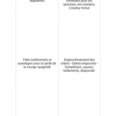
végétarien
Remèdes pour les
spasmes, les crampes,
Charley Horse
Faits nutritionnels et
Engourdissement des
avantages pour la santé de
orteils - Orteils engourdis -
la courge spaghetti
Symptômes, causes,
traitements, diagnostic