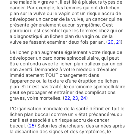
une maladie « grave », il est lié à plusieurs types de
cancer. Par exemple, les femmes qui ont du lichen
plan sur la vulve ou le vagin ont un risque accru de
développer un cancer de la vulve, un cancer qui ne
présente généralement aucun symptôme. C’est
pourquoi il est essentiel que les femmes chez qui on
a diagnostiqué un lichen plan du vagin ou de la
vulve se fassent examiner deux fois par an. (
20
,
21
)
Le lichen plan augmente également votre risque de
développer un carcinome spinocellulaire, qui peut
être confondu avec le lichen plan bulleux par un œil
non averti. Demandez à votre médecin d’évaluer
immédiatement TOUT changement dans
l’apparence ou la texture d’une éruption de lichen
plan. S’il n’est pas traité, le carcinome spinocellulaire
peut se propager et entraîner des complications
graves, voire mortelles. (
22
,
23
,
24
)
L’Organisation mondiale de la santé définit en fait le
lichen plan buccal comme un « état précancéreux »
car il est associé à un risque accru de cancer
buccal. (
25
) Selon les chercheurs, des années après
la disparition des signes et des symptômes, le