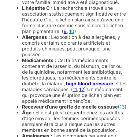
votre famille immédiate a été diagnostiqué.
L’hépatite C :
La recherche a trouvé une
association statistiquement significative entre
l’hépatite C et le lichen plan ainsi qu’avec une
forme plus rare connue sous le nom de lichen
plan pigmentaire. (
9
,
10
)
Allergènes :
L’exposition à des allergènes, y
compris certains colorants artificiels et
produits chimiques, peut provoquer une
poussée.
Médicaments :
Certains médicaments
contenant de l’arsenic, du bismuth, de l’or ou
de la quinidine, notamment les antibiotiques,
les diurétiques, les médicaments contre le
diabète, la malaria,
high blood pressure
et les
maladies cardiaques. (
11
,
12
) Un médicament
qui provoque une éruption de lichen plan est
appelé médicament lichénoïde.
Receveur d’une greffe de moelle osseuse
(13
)
Âge :
Elle est plus fréquente chez les adultes
d’âge moyen ; les femmes périménopausées
semblent être plus à risque que les autres
membres en bonne santé de la population.
Amalgames :
Les plombages peuvent agir