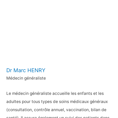
r
c
h
e
r
:
Dr Marc HENRY
Médecin généraliste
Le médecin généraliste accueille les enfants et les
adultes pour tous types de soins médicaux généraux
(consultation, contrôle annuel, vaccination, bilan de
santé). Il assure également un suivi des patients dans