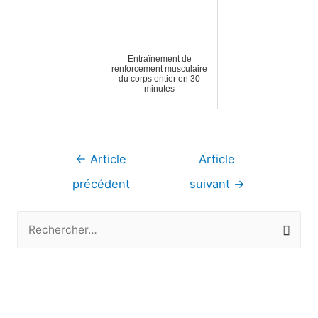
Entraînement de
renforcement musculaire
du corps entier en 30
minutes
Navigation
←
Article
Article
de
précédent
suivant
→
l’article
R
e
c
h
e