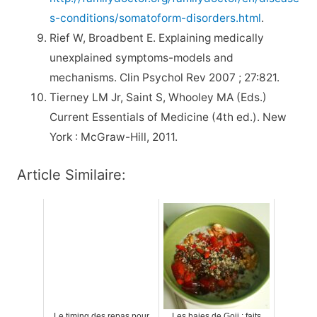
s-conditions/somatoform-disorders.html
.
Rief W, Broadbent E. Explaining medically
unexplained symptoms-models and
mechanisms. Clin Psychol Rev 2007 ; 27:821.
Tierney LM Jr, Saint S, Whooley MA (Eds.)
Current Essentials of Medicine (4th ed.). New
York : McGraw-Hill, 2011.
Article Similaire:
Le timing des repas pour
Les baies de Goji : faits