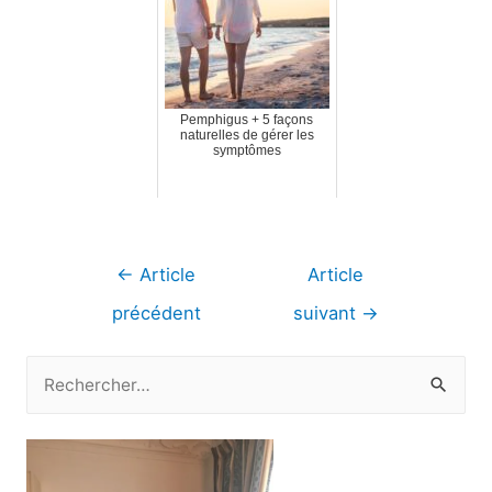
Pemphigus + 5 façons
naturelles de gérer les
symptômes
Navigation
←
Article
Article
de
précédent
suivant
→
l’article
R
e
c
h