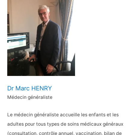
e
r
c
h
e
r
:
Dr Marc HENRY
Médecin généraliste
Le médecin généraliste accueille les enfants et les
adultes pour tous types de soins médicaux généraux
(consultation, contrôle annuel, vaccination, bilan de