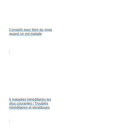
Conseils pour faire du yoga
quand on est malade
6 maladies héréditaires les
plus courantes | Troubles
héréditaires et génétiques