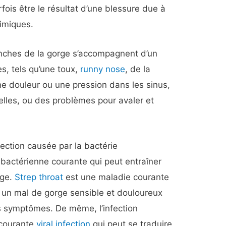
ois être le résultat d’une blessure due à
himiques.
anches de la gorge s’accompagnent d’un
s, tels qu’une toux,
runny nose
, de la
ne douleur ou une pression dans les sinus,
elles, ou des problèmes pour avaler et
fection causée par la bactérie
 bactérienne courante qui peut entraîner
rge.
Strep throat
est une maladie courante
r un mal de gorge sensible et douloureux
s symptômes. De même, l’infection
 courante
viral infection
qui peut se traduire