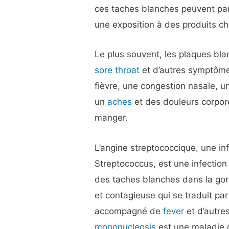
ces taches blanches peuvent parf
une exposition à des produits c
Le plus souvent, les plaques bl
sore throat
et d’autres symptôme
fièvre, une congestion nasale, u
un
aches
et des douleurs corpor
manger.
L’angine streptococcique, une in
Streptococcus, est une infection
des taches blanches dans la go
et contagieuse qui se traduit pa
accompagné de
fever
et d’autre
mononucleosis
est une maladie