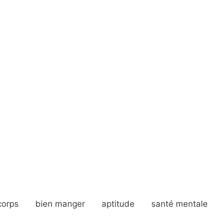
corps
bien manger
aptitude
santé mentale