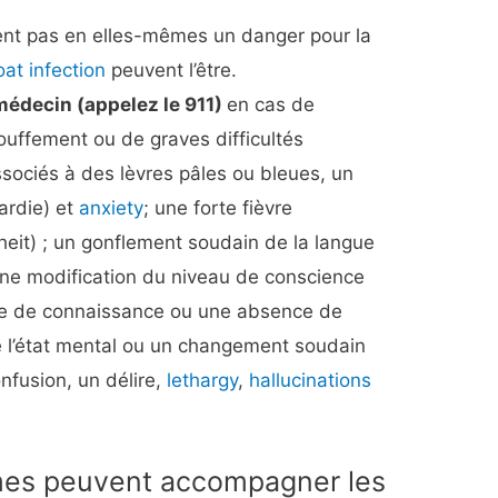
ent pas en elles-mêmes un danger pour la
oat infection
peuvent l’être.
édecin (appelez le 911)
en cas de
ouffement ou de graves difficultés
associés à des lèvres pâles ou bleues, un
ardie) et
anxiety
; une forte fièvre
heit) ; un gonflement soudain de la langue
 une modification du niveau de conscience
erte de connaissance ou une absence de
de l’état mental ou un changement soudain
nfusion, un délire,
lethargy
,
hallucinations
mes peuvent accompagner les